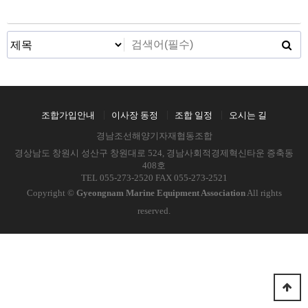
조합가입안내
이사장 동정
조합 일정
오시는 길
경남조선해양기자재협동조합
경상남도 창원시 성산구 창원대로 524, 경남사회적경제혁신타운 증축동
408호
TEL 055-273-2520 FAX 055-273-2521
Copyright ©
Gyeongnam Marine Equipment Association
All rights
reserved.